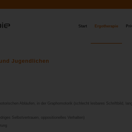
Start
Ergotherapie
Pri
 und Jugendlichen
motorischen Abläufen, in der Graphomotorik (schlecht lesbares Schriftbild, la
edriges Selbstvertrauen, oppositionelles Verhalten)
erung