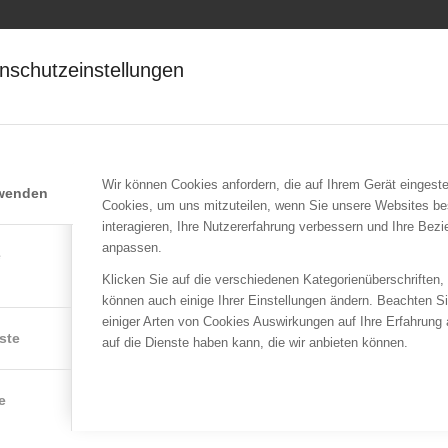
en Prozesse und Bedürfnisse der Eltern und des Kindes, was den Behandlungserf
nschutzeinstellungen
rbeiten wir an Lösungen, die für Ihre Familie passen.
positionellen Problemverhalten (THOP, M. Döpfner)
Wir können Cookies anfordern, die auf Ihrem Gerät eingeste
 mit schwieriger Hausaufgabesituation
rwenden
Cookies, um uns mitzuteilen, wenn Sie unsere Websites be
interagieren, Ihre Nutzererfahrung verbessern und Ihre Bez
eher und Lehre
anpassen.
e
Klicken Sie auf die verschiedenen Kategorienüberschriften,
können auch einige Ihrer Einstellungen ändern. Beachten S
einiger Arten von Cookies Auswirkungen auf Ihre Erfahrung
ste
auf die Dienste haben kann, die wir anbieten können.
ktoren
e
 Lebensbereichen der Kinder – Familie, Kindergarten und Schule.