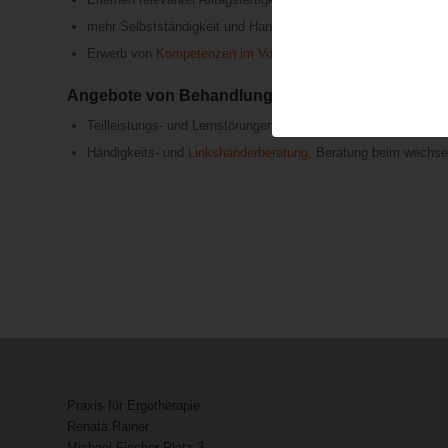
mehr Selbstständigkeit und Handlungsfähigkeit
Erwerb von
Kompetenzen im Vorschulalter
für das Schreiben 
Angebote von Behandlungen auf privater Basis:
Teilleistungs- und Lernstörungen (Rechenschwäche, Lese- un
Händigkeits- und
Linkshänderberatung
, Beratung beim wechs
Praxis für Ergotherapie
Renata Rainer
Michael-Fischer-Platz 3