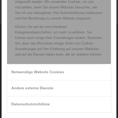
eingestellt werden. Wir verwenden Cookies, um uns
mitzuteilen, wenn Sie unsere Websites besuchen, wie
Sie mit uns interagieren, Ihre Nutzererfahrung verbessern
und Ihre Beziehung zu unserer Website anpassen.
Klicken Sie auf die verschiedenen
Kategorienüberschriften, um mehr zu erfahren. Sie
können auch einige Ihrer Einstellungen ändern. Beachten
Praxis für Ergotherapie
Sie, dass das Blockieren einiger Arten von Cookies
Renata Rainer
Auswirkungen auf Ihre Erfahrung auf unseren Websites
Michael-Fischer-Platz 3
und auf die Dienste haben kann, die wir anbieten können.
94469 Deggendorf
Tel. 0171 / 572 65 23
info@ergotherapie-rainer.de
Notwendige Website Cookies
www.ergotherapie-rainer.de
Andere externe Dienste
Datenschutzrichtlinie
Schwerpunkte der Praxis:
Ergotherapie für Erwachsene