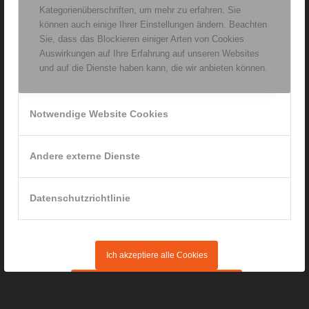
www.ergotherapie-rainer.de
Kategorienüberschriften, um mehr zu erfahren. Sie
können auch einige Ihrer Einstellungen ändern. Beachten
Sie, dass das Blockieren einiger Arten von Cookies
Auswirkungen auf Ihre Erfahrung auf unseren Websites
und auf die Dienste haben kann, die wir anbieten können.
Schwerpunkte der Praxis:
Ergotherapie für Erwachsene
Notwendige Website Cookies
Ergotherapie für Kinder und Jugendliche
Privat-Leistungen
Andere externe Dienste
Sturzprävention
Datenschutzrichtlinie
Kontakt
|
Impressum
Ich akzeptiere alle Cookies
Datenschutzerklärung
|
Disclaimer
Übernahme der aktuellen Einstellungen