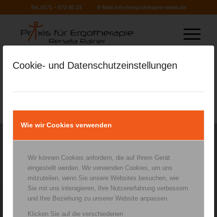
Tel. 0171 – 572 65 23
E-Mail
info@ergotherapie-rainer.de
Cookie- und Datenschutzeinstellungen
Anzeige 2025 final 2
Wie wir Cookies verwenden
Praxis für Ergotherapie
Wir können Cookies anfordern, die auf Ihrem Gerät
Renata Rainer
eingestellt werden. Wir verwenden Cookies, um uns
Michael-Fischer-Platz 3
mitzuteilen, wenn Sie unsere Websites besuchen, wie
94469 Deggendorf
Sie mit uns interagieren, Ihre Nutzererfahrung verbessern
Tel. 0171 / 572 65 23
und Ihre Beziehung zu unserer Website anpassen.
info@ergotherapie-rainer.de
Klicken Sie auf die verschiedenen