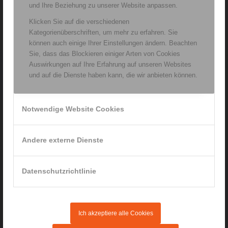
und Ihre Beziehung zu unserer Website anpassen.
Praxis für Ergotherapie
Klicken Sie auf die verschiedenen
Renata Rainer
Kategorienüberschriften, um mehr zu erfahren. Sie
Michael-Fischer-Platz 3
können auch einige Ihrer Einstellungen ändern. Beachten
94469 Deggendorf
Sie, dass das Blockieren einiger Arten von Cookies
Tel. 0171 / 572 65 23
Auswirkungen auf Ihre Erfahrung auf unseren Websites
info@ergotherapie-rainer.de
und auf die Dienste haben kann, die wir anbieten können.
www.ergotherapie-rainer.de
Notwendige Website Cookies
Andere externe Dienste
Schwerpunkte der Praxis:
Ergotherapie für Erwachsene
Datenschutzrichtlinie
Ergotherapie für Kinder und Jugendliche
Privat-Leistungen
Sturzprävention
Ich akzeptiere alle Cookies