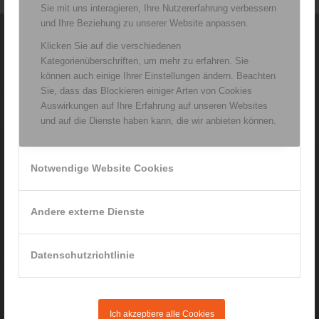
Sie mit uns interagieren, Ihre Nutzererfahrung verbessern
und Ihre Beziehung zu unserer Website anpassen.
Klicken Sie auf die verschiedenen
Kategorienüberschriften, um mehr zu erfahren. Sie
Praxis für Ergotherapie
können auch einige Ihrer Einstellungen ändern. Beachten
Renata Rainer
Sie, dass das Blockieren einiger Arten von Cookies
Michael-Fischer-Platz 3
Auswirkungen auf Ihre Erfahrung auf unseren Websites
94469 Deggendorf
und auf die Dienste haben kann, die wir anbieten können.
Tel. 0171 / 572 65 23
info@ergotherapie-rainer.de
www.ergotherapie-rainer.de
Notwendige Website Cookies
Andere externe Dienste
Schwerpunkte der Praxis:
Datenschutzrichtlinie
Ergotherapie für Erwachsene
Ergotherapie für Kinder und Jugendliche
Privat-Leistungen
Ich akzeptiere alle Cookies