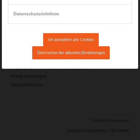
info@ergotherapie-rainer.de
www.ergotherapie-rainer.de
Datenschutzrichtlinie
Ich akzeptiere alle Cookies
Schwerpunkte der Praxis:
Übernahme der aktuellen Einstellungen
Ergotherapie für Erwachsene
Ergotherapie für Kinder und Jugendliche
Privat-Leistungen
Sturzprävention
Kontakt
|
Impressum
Datenschutzerklärung
|
Disclaimer