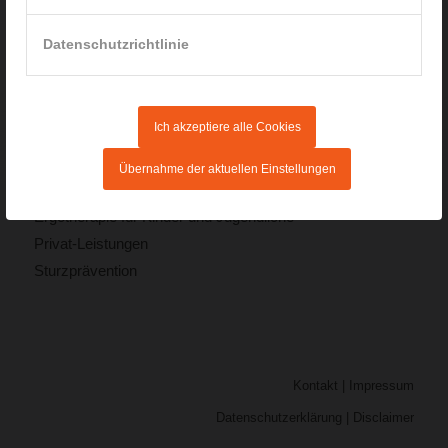
info@ergotherapie-rainer.de
www.ergotherapie-rainer.de
Datenschutzrichtlinie
Ich akzeptiere alle Cookies
Schwerpunkte der Praxis:
Übernahme der aktuellen Einstellungen
Ergotherapie für Erwachsene
Ergotherapie für Kinder und Jugendliche
Privat-Leistungen
Sturzprävention
Kontakt
|
Impressum
Datenschutzerklärung
|
Disclaimer