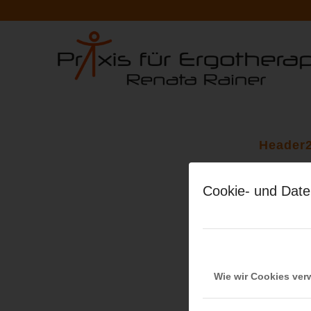
Header
Cookie- und Date
25. JULI 2016
/
VON
RENATA
Wie wir Cookies ve
Eintrag te