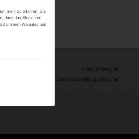
 um mehr zu erfahren. Sie
ie, dass das Blockieren
 auf unseren Websites und
Kontakt
|
Impressum
Datenschutzerklärung
|
Disclaimer