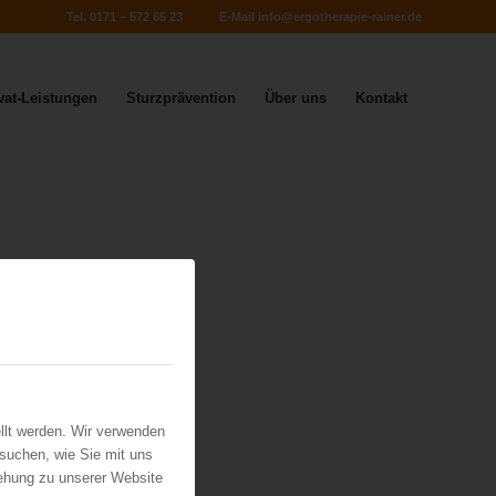
Tel. 0171 – 572 65 23
E-Mail
info@ergotherapie-rainer.de
vat-Leistungen
Sturzprävention
Über uns
Kontakt
llt werden. Wir verwenden
suchen, wie Sie mit uns
iehung zu unserer Website