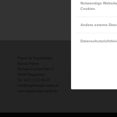
Notwendige Websit
Cookies
Andere externe Dien
Datenschutzrichtlini
Praxis für Ergotherapie
Renata Rainer
Michael-Fischer-Platz 3
94469 Deggendorf
Tel. 0171 / 572 65 23
info@ergotherapie-rainer.de
www.ergotherapie-rainer.de