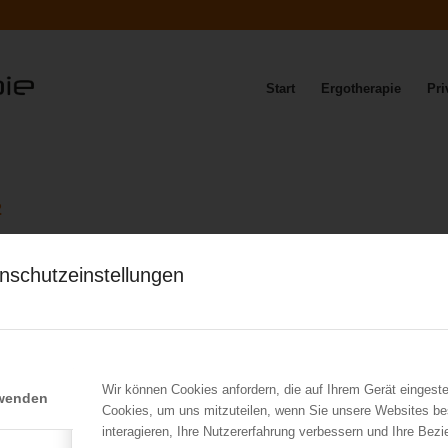
Start
Ergotherapie
Pri
2
nschutzeinstellungen
 RAINER
Wir können Cookies anfordern, die auf Ihrem Gerät eingeste
rwenden
Cookies, um uns mitzuteilen, wenn Sie unsere Websites be
ilen
interagieren, Ihre Nutzererfahrung verbessern und Ihre Bez