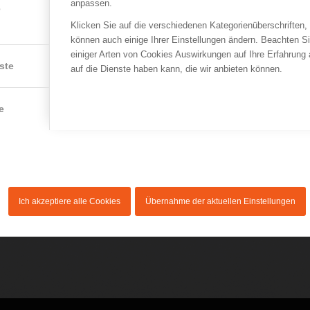
anpassen.
e
Klicken Sie auf die verschiedenen Kategorienüberschriften,
können auch einige Ihrer Einstellungen ändern. Beachten S
einiger Arten von Cookies Auswirkungen auf Ihre Erfahrung
ste
auf die Dienste haben kann, die wir anbieten können.
e
Schwerpunkte der Praxis:
Ergotherapie für Erwachsene
Ergotherapie für Kinder und Jugendliche
Ich akzeptiere alle Cookies
Übernahme der aktuellen Einstellungen
Privat-Leistungen
Sturzprävention