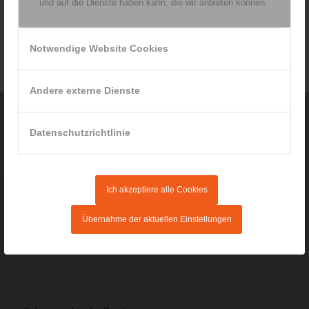
und auf die Dienste haben kann, die wir anbieten können.
Wir bieten auch Haus- und Heimbesuche an.
Notwendige Website Cookies
Andere externe Dienste
Datenschutzrichtlinie
Praxis für Ergotherapie
Renata Rainer
Michael-Fischer-Platz 3
94469 Deggendorf
Ich akzeptiere alle Cookies
Tel. 0171 / 572 65 23
info@ergotherapie-rainer.de
Übernahme der aktuellen Einstellungen
www.ergotherapie-rainer.de